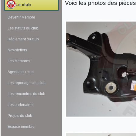
Voici les photos des pièces
Le club
Devenir Membre
Les statuts du club
Règlement du club
Newsletters
Les Membres
Agenda du club
Les reportages du club
Les rencontres du club
Les partenaires
Projets du club
Espace membre