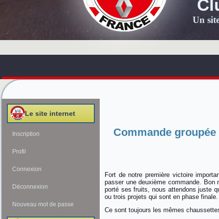
Cl
Un sit
Le site internet
Commande groupée ch
Inscription
Profil
Connexion
Fort de notre première victoire import
passer une deuxième commande. Bon nom
Déconnexion
porté ses fruits, nous attendons just
ou trois projets qui sont en phase finale.
Nouveau mot de passe
Ce sont toujours les mêmes chaussettes 