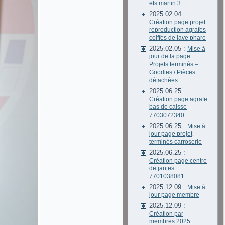
ets martin 3
2025.02.04 :
Création page projet
reproduction agrafes
coiffes de lave phare
2025.02.05 :
Mise à
jour de la page :
Projets terminés –
Goodies / Pièces
détachées
2025.06.25 :
Création page agrafe
bas de caisse
7703072340
2025.06.25 :
Mise à
jour page projet
terminés carroserie
2025.06.25 :
Création page centre
de jantes
7701038081
2025.12.09 :
Mise à
jour page membre
2025.12.09 :
Création par
membres 2025