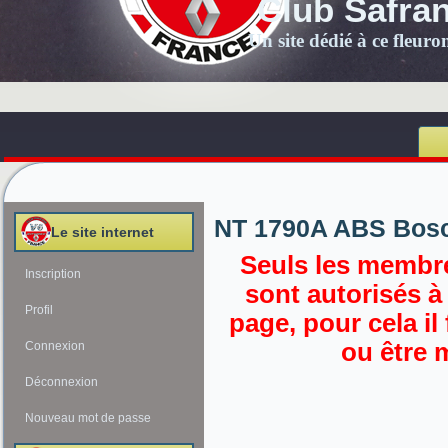
Club Safra
Un site dédié à ce fleur
NT 1790A ABS Bos
Le site internet
Seuls les membre
Inscription
sont autorisés à
Profil
page, pour cela il
ou être 
Connexion
Déconnexion
Nouveau mot de passe