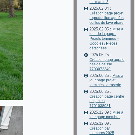
ets martin 3
2025.02.04 :
Création page projet
reproduction agrafes
coiffes de lave phare
2025.02.05 :
Mise à
jour de la page :
Projets terminés –
Goodies / Pièces
détachées
2025.06.25 :
Création page agrafe
bas de caisse
7703072340
2025.06.25 :
Mise à
jour page projet
terminés carroserie
2025.06.25 :
Création page centre
de jantes
7701038081
2025.12.09 :
Mise à
jour page membre
2025.12.09 :
Création par
membres 2025