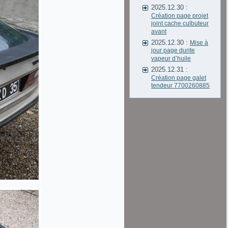
2025.12.30 :
Création page projet
joint cache culbuteur
avant
2025.12.30 :
Mise à
jour page durite
vapeur d’huile
2025.12.31 :
Création page galet
tendeur 7700260885