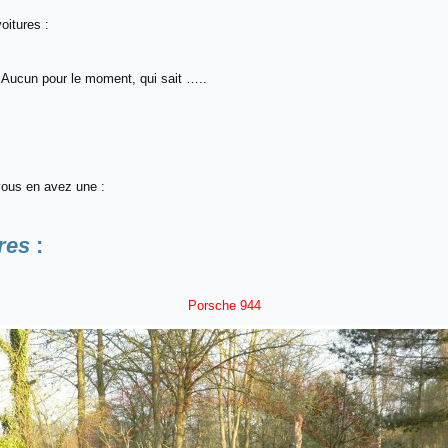
oitures :
: Aucun pour le moment, qui sait …..
vous en avez une :
res
:
Porsche 944