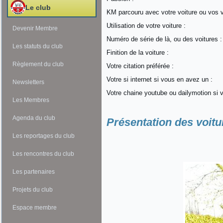
Le club
KM parcouru avec votre voiture ou vos v
Utilisation de votre voiture :
Devenir Membre
Numéro de série de là, ou des voitures 
Les statuts du club
Finition de la voiture :
Règlement du club
Votre citation préférée :
Votre si internet si vous en avez un :
Newsletters
Votre chaine youtube ou dailymotion si 
Les Membres
Agenda du club
Présentation des voitu
Les reportages du club
Les rencontres du club
Les partenaires
Projets du club
Espace membre