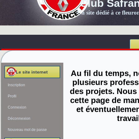
Club Safra
Un site dédié à ce fleur
Au fil du temps, n
Le site internet
plusieurs profess
Inscription
des projets. Nous
Profil
cette page de mani
et éventuelleme
Connexion
travai
Déconnexion
Nouveau mot de passe