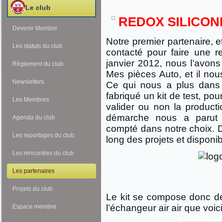
Le club
REDOX SILICONE
Devenir Membre
Notre premier partenaire,
Les statuts du club
contacté pour faire une r
janvier 2012, nous l’avon
Règlement du club
Mes pièces Auto, et il nou
Newsletters
Ce qui nous a plus dans sa
fabriqué un kit de test, pou
Les Membres
valider ou non la product
démarche nous a parut t
Agenda du club
compté dans notre choix. De
Les reportages du club
long des projets et dispon
Les rencontres du club
Les partenaires
Projets du club
Le kit se compose donc de
l’échangeur air air que voici
Espace membre