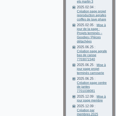
ets martin 3
2025.02.04 :
Création page projet
reproduction agrafes
coiffes de lave phare
2025.02.05 :
Mise à
jour de la page :
Projets terminés –
Goodies / Pièces
détachées
2025.06.25 :
Création page agrafe
bas de caisse
7703072340
2025.06.25 :
Mise à
jour page projet
terminés carroserie
2025.06.25 :
Création page centre
de jantes
7701038081
2025.12.09 :
Mise à
jour page membre
2025.12.09 :
Création par
membres 2025