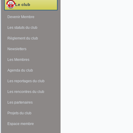
Le club
Devenir Membre
Les statuts du club
Règlement du club
Newsletters
Les Membres
Agenda du club
Les reportages du club
Les rencontres du club
Les partenaires
Projets du club
Espace membre