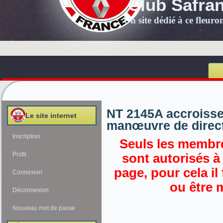
Club Safra
Un site dédié à ce fleur
NT 2145A accroisse
Le site internet
manœuvre de direct
Inscription
Seuls les membre
Profil
sont autorisés à
page, pour cela il
Connexion
ou être 
Déconnexion
Nouveau mot de passe