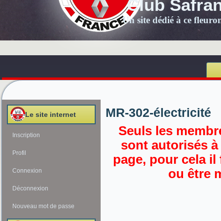
Club Safra
Un site dédié à ce fleur
MR-302-électricité
Le site internet
Seuls les membre
Inscription
sont autorisés à
Profil
page, pour cela il
ou être 
Connexion
Déconnexion
Nouveau mot de passe