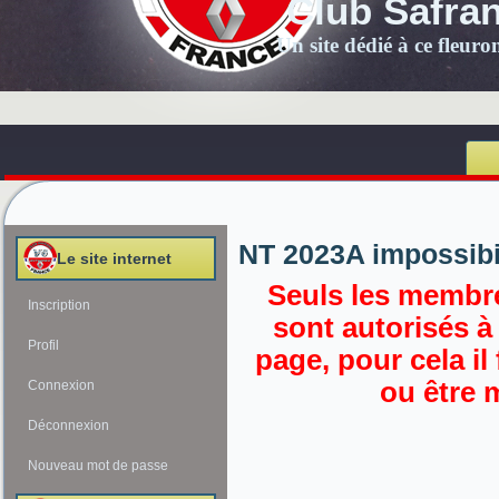
Club Safra
Un site dédié à ce fleur
NT 2023A impossibil
Le site internet
Seuls les membre
Inscription
sont autorisés à
Profil
page, pour cela il
ou être 
Connexion
Déconnexion
Nouveau mot de passe