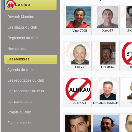
Le club
Devenir Membre
Les statuts du club
Viper7998
Xave77
SH
Règlement du club
Newsletters
Les Membres
PAT74
CHRIS67
B
Agenda du club
Les reportages du club
Les rencontres du club
Les partenaires
ALNKAU
REGINAUDMICHEL
E
Projets du club
Espace membre