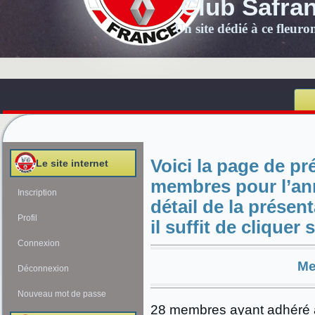
Club Safra
Un site dédié à ce fleur
Voici la page de pr
Le site internet
membres pour l’ann
Inscription
détail de la prése
Profil
il suffit de cliquer
Connexion
Me
Déconnexion
Nouveau mot de passe
28 membres ayant adhéré 