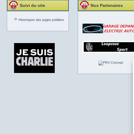
Suivi du site
Nos Partenaires
Historiques des pages publiées