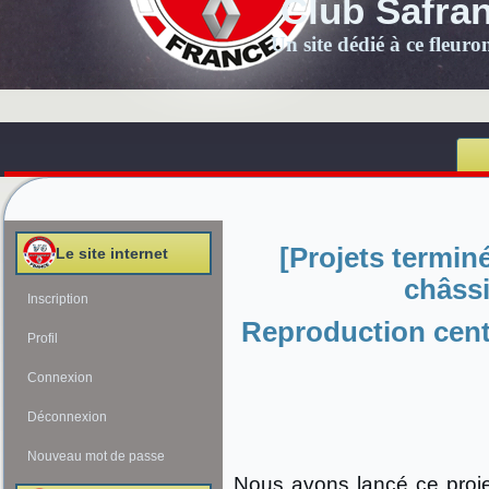
Club Safra
Un site dédié à ce fleur
[Projets terminé
Le site internet
châssi
Inscription
Reproduction centr
Profil
Connexion
Déconnexion
Nouveau mot de passe
Nous avons lancé ce proje