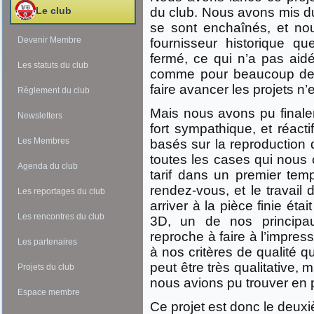
Le club
du club. Nous avons mis du 
se sont enchaînés, et nou
Devenir Membre
fournisseur historique q
fermé, ce qui n’a pas aidé 
Les statuts du club
comme pour beaucoup de s
faire avancer les projets n’e
Règlement du club
Mais nous avons pu finale
Newsletters
fort sympathique, et réacti
Les Membres
basés sur la reproduction d
toutes les cases qui nous 
Agenda du club
tarif dans un premier temps
rendez-vous, et le travai
Les reportages du club
arriver à la pièce finie éta
Les rencontres du club
3D, un de nos principa
reproche à faire à l’impre
Les partenaires
à nos critères de qualité 
peut être très qualitative,
Projets du club
nous avions pu trouver en p
Espace membre
Ce projet est donc le deux