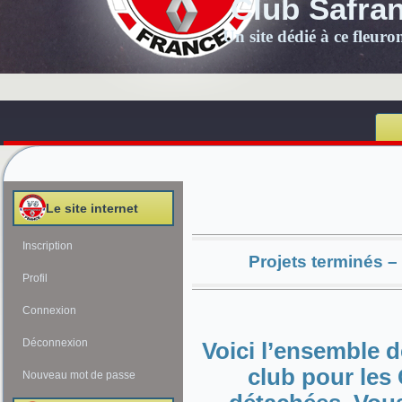
Club Safra
Un site dédié à ce fleur
Le site internet
Inscription
Projets terminés –
Profil
Connexion
Déconnexion
Voici l’ensemble d
club pour les 
Nouveau mot de passe