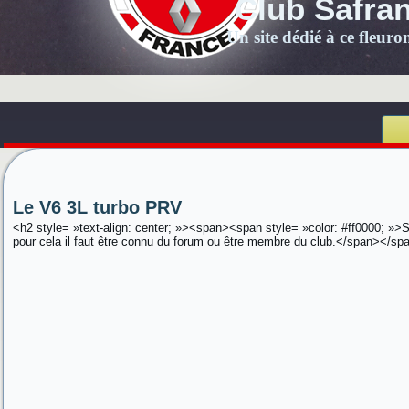
Club Safra
Un site dédié à ce fleur
Le V6 3L turbo PRV
<h2 style= »text-align: center; »><span><span style= »color: #ff0000; »>S
pour cela il faut être connu du forum ou être membre du club.</span></s