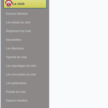
Le club
Devenir Membre
Les statuts du club
Règlement du club
Newsletters
Les Membres
Agenda du club
Les reportages du club
Les rencontres du club
Les partenaires
Projets du club
Espace membre