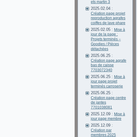
ets martin 3
2025.02.04 :
Création page projet
reproduction agrafes
coiffes de lave phare
2025.02.05 :
Mise à
jour de la page :
Projets terminés –
Goodies / Pièces
détachées
2025.06.25 :
Création page agrafe
bas de caisse
7703072340
2025.06.25 :
Mise à
jour page projet
terminés carroserie
2025.06.25 :
Création page centre
de jantes
7701038081
2025.12.09 :
Mise à
jour page membre
2025.12.09 :
Création par
membres 2025