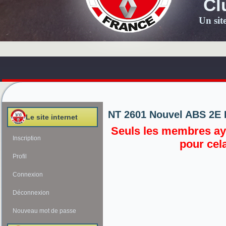
Cl
Un sit
NT 2601 Nouvel ABS 2E
Le site internet
Seuls les membres aya
Inscription
pour cel
Profil
Connexion
Déconnexion
Nouveau mot de passe