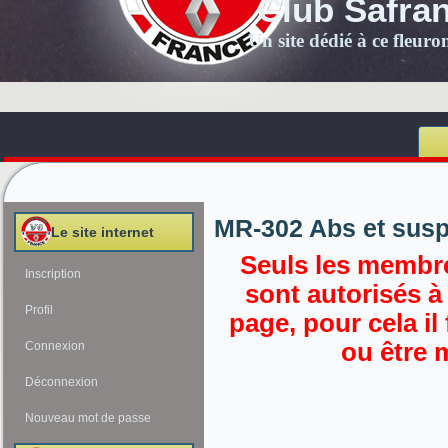
Club Safra
Un site dédié à ce fleur
MR-302 Abs et susp
Le site internet
Seuls les membre
Inscription
sont autorisés à
Profil
page, pour cela il
ou être 
Connexion
Déconnexion
Nouveau mot de passe