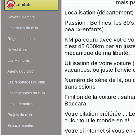
mais p
Le club
Localisation (département) 
Devenir Membre
Passion : Berlines, les 80
Les statuts du club
beaux-enfants)
KM parcouru avec votre voi
Règlement du club
c’est 45 000km par an juste 
Newsletters
mécanique de ma liberté.
Les Membres
Utilisation de votre voiture (
vacances, ou juste l’envie 
Agenda du club
Numéro de série de là, ou d
Les reportages du club
transissions
Les rencontres du club
Finition de la voiture : sa
Baccara
Les partenaires
Votre citation préférée : :
Projets du club
culs : tout le monde en a!
Espace membre
Votre si internet si vous en