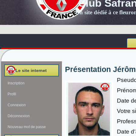
Club Safra
Un site dédié à ce fleur
Présentation Jérô
Le site internet
Pseudo
Inscription
Prénom
Profil
Date d
Connexion
Votre s
Déconnexion
Profess
Nouveau mot de passe
Date d’