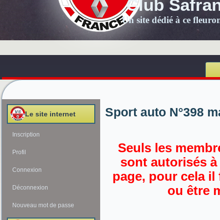
Club Safra
Un site dédié à ce fleur
Sport auto N°398 m
Le site internet
Inscription
Seuls les membre
Profil
sont autorisés à
Connexion
page, pour cela il
ou être 
Déconnexion
Nouveau mot de passe