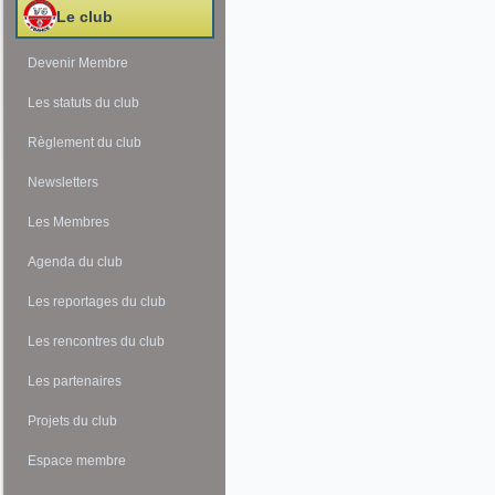
Le club
Devenir Membre
Les statuts du club
Règlement du club
Newsletters
Les Membres
Agenda du club
Les reportages du club
Les rencontres du club
Les partenaires
Projets du club
Espace membre