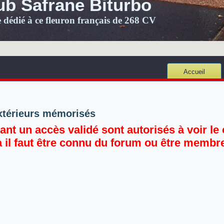
ub Safrane Biturbo
e dédié à ce fleuron français de 268 CV
Accueil
xtérieurs mémorisés
nt un accès validé sont autorisés à voir le 
a il faut être connu du forum ou être membre