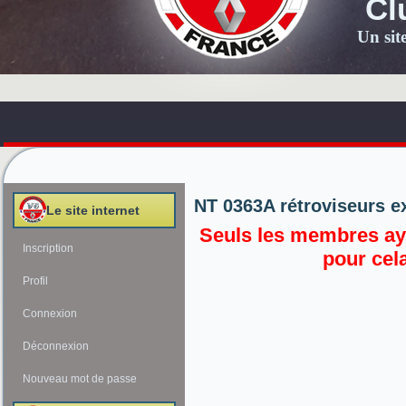
Cl
Un sit
NT 0363A rétroviseurs e
Le site internet
Seuls les membres aya
Inscription
pour cel
Profil
Connexion
Déconnexion
Nouveau mot de passe