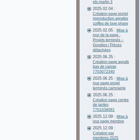
ets martin 3
2025.02.04 :
Création page projet
reproduction agrafes
coiffes de lave phare
2025.02.05 :
Mise à
jour de la page :
Projets terminés –
Goodies / Pièces
détachées
2025.06.25 :
Création page agrafe
bas de caisse
7703072340
2025.06.25 :
Mise à
jour page projet
terminés carroserie
2025.06.25 :
Création page centre
de jantes
7701038081
2025.12.09 :
Mise à
jour page membre
2025.12.09 :
Création par
membres 2025