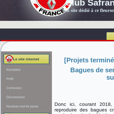
Club Safra
Un site dédié à ce fleur
[Projets termin
Le site internet
Bagues de se
Inscription
su
Profil
Connexion
Déconnexion
Donc ici, courant 2018,
Nouveau mot de passe
reproduire des bagues cr