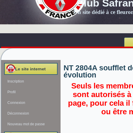
Club Safra
Un site dédié à ce fleur
NT 2804A soufflet d
Le site internet
évolution
Inscription
Seuls les membre
Profil
sont autorisés à
page, pour cela il
Connexion
ou être 
Déconnexion
Nouveau mot de passe