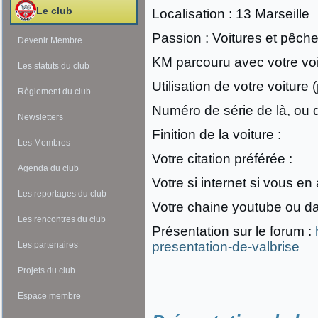
Le club
Localisation : 13 Marseille
Passion : Voitures et pêche
Devenir Membre
KM parcouru avec votre voit
Les statuts du club
Utilisation de votre voiture (
Règlement du club
Numéro de série de là, ou 
Newsletters
Finition de la voiture :
Les Membres
Votre citation préférée :
Agenda du club
Votre si internet si vous en
Les reportages du club
Votre chaine youtube ou da
Les rencontres du club
Présentation sur le forum :
presentation-de-valbrise
Les partenaires
Projets du club
Espace membre