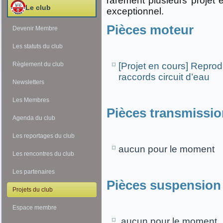
rarement plusieurs projet 
Le club
exceptionnel.
Pièces moteur
Devenir Membre
Les statuts du club
Règlement du club
[Projet en cours] Reprod
raccords circuit d’eau
Newsletters
Les Membres
Pièces transmissio
Agenda du club
Les reportages du club
aucun pour le moment
Les rencontres du club
Les partenaires
Pièces suspension
Projets du club
Espace membre
aucun pour le moment