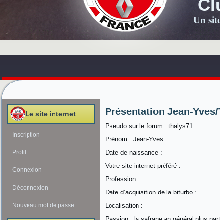
Cl
Un sit
Présentation Jean-Yves/
Le site internet
Pseudo sur le forum : thalys71
Inscription
Prénom : Jean-Yves
Profil
Date de naissance :
Votre site internet préféré :
Connexion
Profession :
Déconnexion
Date d’acquisition de la biturbo :
Nouveau mot de passe
Localisation :
Passion : la safrane en général plus part