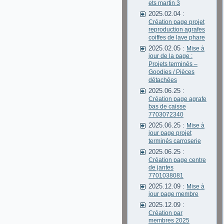
ets martin 3
2025.02.04 :
Création page projet
reproduction agrafes
coiffes de lave phare
2025.02.05 :
Mise à
jour de la page :
Projets terminés –
Goodies / Pièces
détachées
2025.06.25 :
Création page agrafe
bas de caisse
7703072340
2025.06.25 :
Mise à
jour page projet
terminés carroserie
2025.06.25 :
Création page centre
de jantes
7701038081
2025.12.09 :
Mise à
jour page membre
2025.12.09 :
Création par
membres 2025