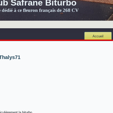
ub Safrane Biturbo
e dédié à ce fleuron français de 268 CV
Accueil
Thalys71
iculièrement la biturbo.