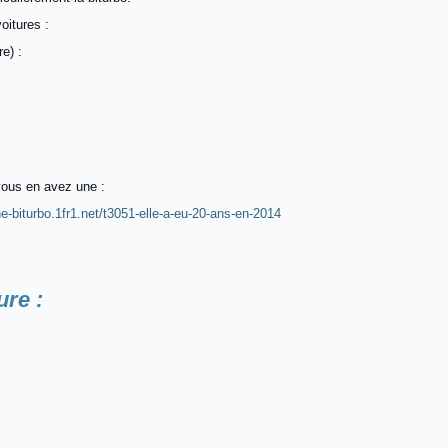
oitures :
re) :
:
vous en avez une :
ne-biturbo.1fr1.net/t3051-elle-a-eu-20-ans-en-2014
ure :