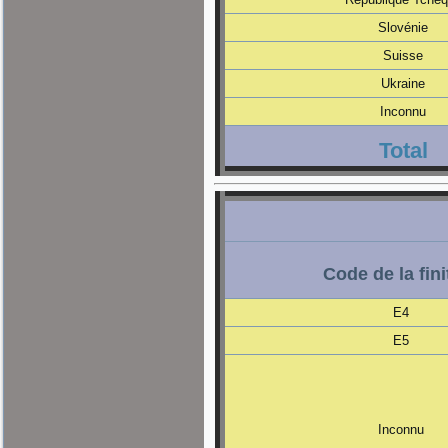
Slovénie
Suisse
Ukraine
Inconnu
Total
Code de la fini
E4
E5
Inconnu