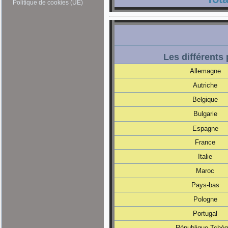
Politique de cookies (UE)
Les différents
Allemagne
Autriche
Belgique
Bulgarie
Espagne
France
Italie
Maroc
Pays-bas
Pologne
Portugal
République Tchè