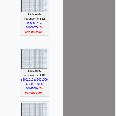
Tableau de
recensement 12
(S000873 à
S000907)
(En
construction)
Tableau de
recensement 16
(S001013 à S001036
et S001501 à
S001509)
(En
construction)