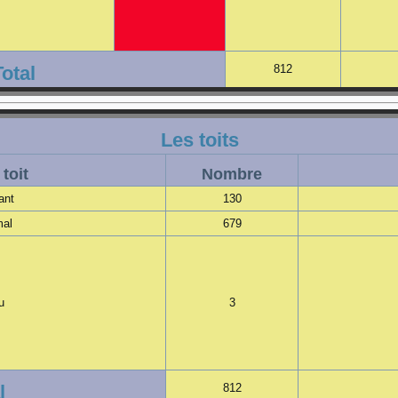
Total
812
Les toits
toit
Nombre
ant
130
mal
679
u
3
l
812