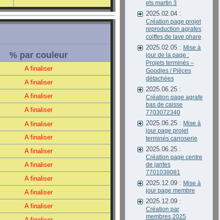
ets martin 3
2025.02.04 :
Création page projet
reproduction agrafes
coiffes de lave phare
2025.02.05 :
Mise à
% par couleur
jour de la page :
Projets terminés –
A finaliser
Goodies / Pièces
détachées
A finaliser
2025.06.25 :
A finaliser
Création page agrafe
bas de caisse
A finaliser
7703072340
2025.06.25 :
Mise à
A finaliser
jour page projet
A finaliser
terminés carroserie
2025.06.25 :
A finaliser
Création page centre
A finaliser
de jantes
7701038081
A finaliser
2025.12.09 :
Mise à
jour page membre
A finaliser
2025.12.09 :
A finaliser
Création par
membres 2025
A finaliser