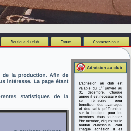
Boutique du club
Forum
Contactez-nous
Adhésion au club
s de la production. Afin de
ous intéresse. La page étant
L'adhésion au club est
er
valable du 1
janvier au
31 décembre. Chaque
rentes statistiques de la
année il est nécessaire de
se réinscrire pour
bénéficier des avantages
et des tarifs préférentiels
sur la boutique pour les
membres. Vous souhaitez
être membre, cliquez sur le
bouton ci-dessous. Pour
chaque adhésion il es