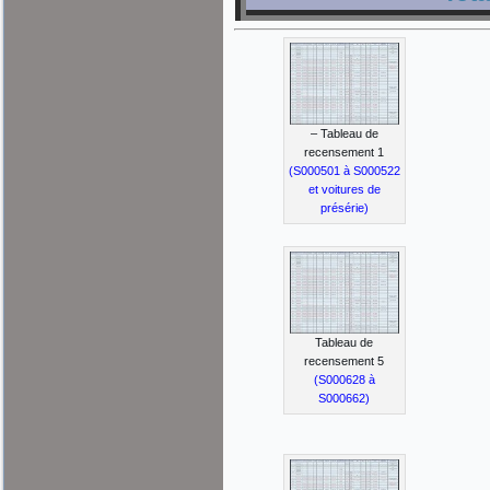
– Tableau de
recensement 1
(S000501 à S000522
et voitures de
présérie)
Tableau de
recensement 5
(S000628 à
S000662)