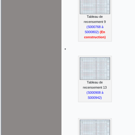
Tableau de
recensement 9
(S000768 à
S000802)
(En
construction)
*
Tableau de
recensement 13
(S000908 à
S000942)