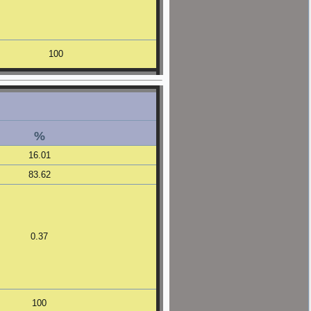
100
%
16.01
83.62
0.37
100