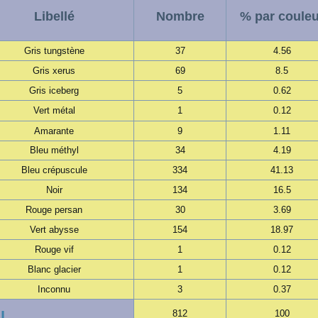
Libellé
Nombre
% par couleu
Gris tungstène
37
4.56
Gris xerus
69
8.5
Gris iceberg
5
0.62
Vert métal
1
0.12
Amarante
9
1.11
Bleu méthyl
34
4.19
Bleu crépuscule
334
41.13
Noir
134
16.5
Rouge persan
30
3.69
Vert abysse
154
18.97
Rouge vif
1
0.12
Blanc glacier
1
0.12
Inconnu
3
0.37
l
812
100