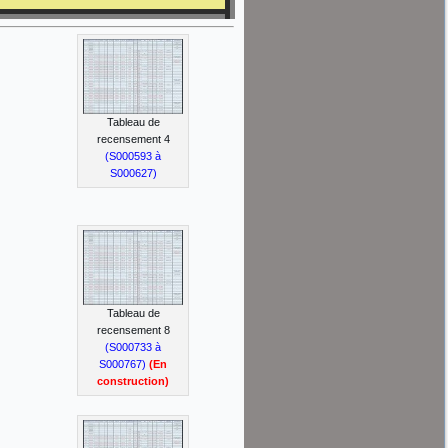
Tableau de
recensement 4
(S000593 à
S000627)
Tableau de
recensement 8
(S000733 à
S000767)
(En
construction)