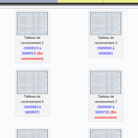
Tableau de
Tableau de
recensement 2
recensement 3
(S000523 à
(S000558 à
S000557)
(En
S000592)
construction)
Tableau de
Tableau de
recensement 6
recensement 7
(S000663 à
(S000698 à
S000697)
S000732)
(En
construction)