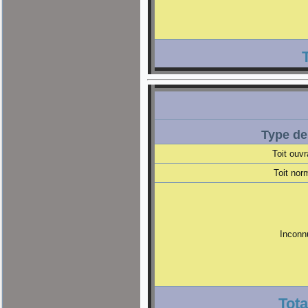
Type de 
Toit ouvr
Toit nor
Inconn
Tota