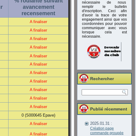
% roulante suivant
nécessaire de nous
r
avancement
remplir le bulletin
d'inscription. Ceci afin
recensement
d'avoir la trace de votre
engagement ainsi que vos
A finaliser
coordonnées pour pouvoir
communiquer avec vous
A finaliser
lorsque cela est
nécessaire.
A finaliser
A finaliser
A finaliser
A finaliser
A finaliser
Rechercher
A finaliser
A finaliser
A finaliser
A finaliser
Publié récemment
0 (S000645 Epave)
2025.01.31 :
A finaliser
Création page
commande groupée
A finaliser