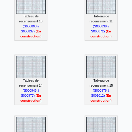
Tableau de
Tableau de
recensement 10
recensement 11
(S000803 à
(S000838 à
S000837)
(En
S000872)
(En
construction)
construction)
Tableau de
Tableau de
recensement 14
recensement 15
(S000943 à
(S000978 à
S000977)
(En
S001012)
(En
construction)
construction)