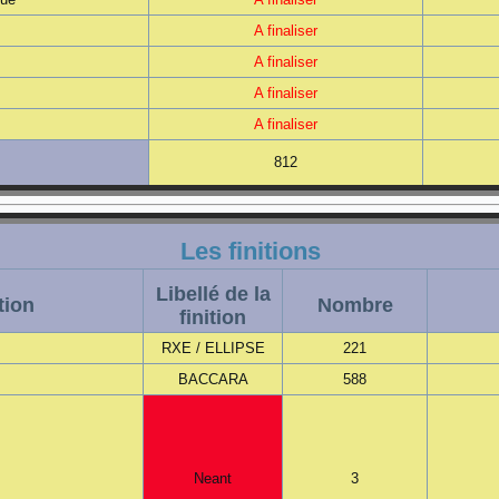
A finaliser
A finaliser
A finaliser
A finaliser
812
Les finitions
Libellé de la
tion
Nombre
finition
RXE / ELLIPSE
221
BACCARA
588
Neant
3