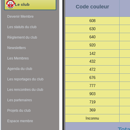
Le club
Code couleur
Devenir Membre
608
Les statuts du club
630
640
Règlement du club
920
Newsletters
142
Les Membres
432
Agenda du club
472
676
Les reportages du club
777
Les rencontres du club
903
Les partenaires
719
369
Projets du club
Inconnu
Espace membre
Tota