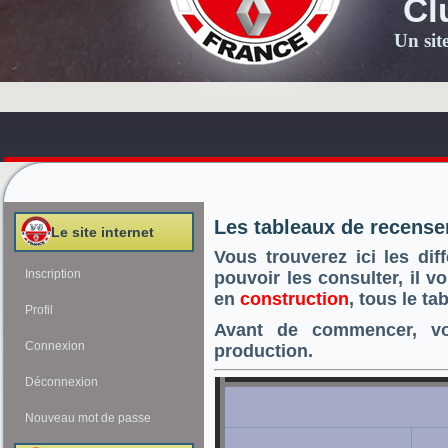
Cl
Un sit
Les tableaux de recense
Le site internet
Vous trouverez ici les dif
Inscription
pouvoir les consulter, il v
en
construction
, tous le t
Profil
Avant de commencer, voic
Connexion
production.
Déconnexion
Nouveau mot de passe