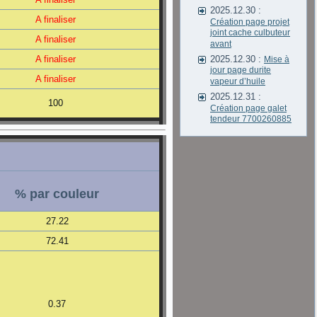
2025.12.30 :
A finaliser
Création page projet
joint cache culbuteur
A finaliser
avant
A finaliser
2025.12.30 :
Mise à
jour page durite
A finaliser
vapeur d’huile
2025.12.31 :
100
Création page galet
tendeur 7700260885
% par couleur
27.22
72.41
0.37