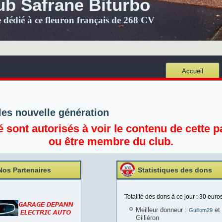
ub Safrane Biturbo
e dédié à ce fleuron français de 268 CV
Accueil
les nouvelle génération
sont autorisés à voir le contenu de cette pa
ou être membre du club.
Nos Partenaires
Statistiques des dons
Totalité des dons à ce jour : 30 euros
Meilleur donneur :
et 
Guillom29
Gilliéron