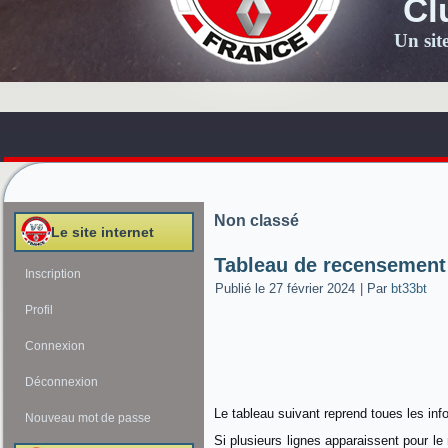
Cl
Un sit
Non classé
Le site internet
Tableau de recensement
Inscription
Publié le
27 février 2024
|
Par
bt33bt
Profil
Connexion
Déconnexion
Le tableau suivant reprend toues les inf
Nouveau mot de passe
Si plusieurs lignes apparaissent pour le