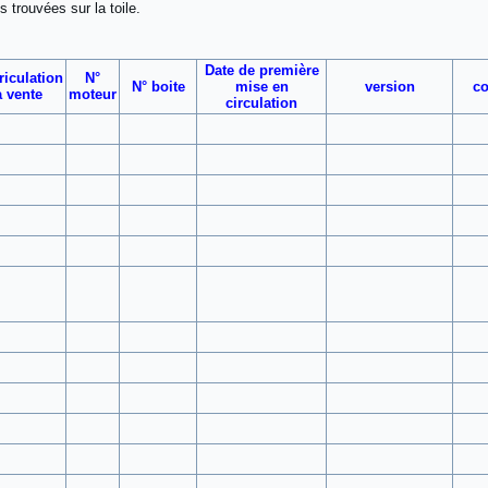
s trouvées sur la toile.
Date de première
iculation
N°
N° boite
mise en
version
co
a vente
moteur
circulation