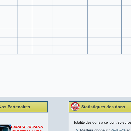
Nos Partenaires
Statistiques des dons
Totalité des dons à ce jour : 30 euros
Meilleur donneur :
et 
Guillom29