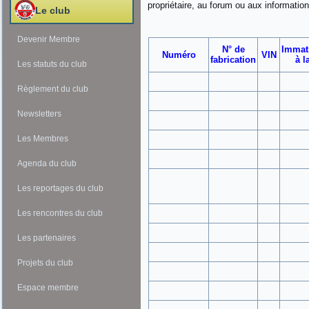
propriétaire, au forum ou aux information
Le club
Devenir Membre
N° de
Immatr
Numéro
VIN
fabrication
à l
Les statuts du club
Règlement du club
Newsletters
Les Membres
Agenda du club
Les reportages du club
Les rencontres du club
Les partenaires
Projets du club
Espace membre