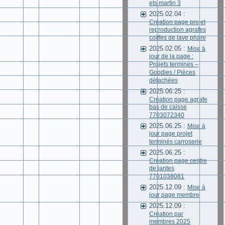
ets martin 3
2025.02.04 :
Création page projet
reproduction agrafes
coiffes de lave phare
2025.02.05 :
Mise à
jour de la page :
Projets terminés –
Goodies / Pièces
détachées
2025.06.25 :
Création page agrafe
bas de caisse
7703072340
2025.06.25 :
Mise à
jour page projet
terminés carroserie
2025.06.25 :
Création page centre
de jantes
7701038081
2025.12.09 :
Mise à
jour page membre
2025.12.09 :
Création par
membres 2025