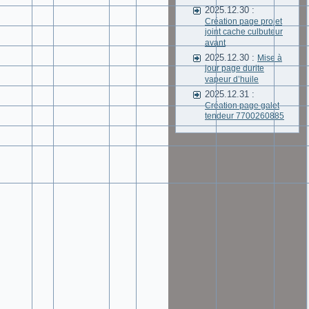
2025.12.30 :
Création page projet
joint cache culbuteur
avant
2025.12.30 :
Mise à
jour page durite
vapeur d’huile
2025.12.31 :
Création page galet
tendeur 7700260885