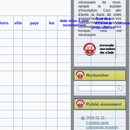
nécessaire de nous
remplir le bulletin
d'inscription. Ceci afin
d'avoir la trace de votre
engagement ainsi que vos
Non des
date mise à jour
coordonnées pour pouvoir
loris
ville
pays
km
différents
comme
recensement
communiquer avec vous
propriétaires
lorsque cela est
nécessaire.
Rechercher
Publié récemment
2025.01.31 :
Création page
commande groupée