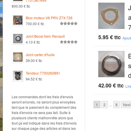
7701367449
J
800.00
€
ttc
Bloc moteur V6 PRV Z7X-726
700.00
€
ttc
Note
5.00
sur 5
5.95
€
ttc
Joint Bocal frein Renault
Ajout
4.10
€
ttc
Note
5.00
sur 5
Joint carter d'huile
39.00
€
ttc
s
Tendeur 7700260891
94.52
€
ttc
42.00
€
ttc
Lire
Les commandes dont les frais d'envois
seront erronés, ne seront plus envoyées
1
2
…
8
Next
tant que le paiement du complément des
frais d'envois ne sera pas fait. Suite à
plusieurs clients malhonnête alors que
tout ça est indiqué dans les frais d'envois
sur chaque page des articles et dans les