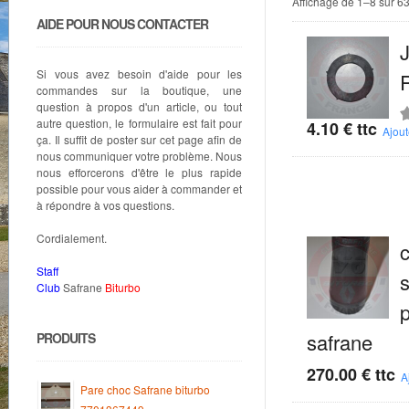
Affichage de 1–8 sur 63
AIDE POUR NOUS CONTACTER
J
Si vous avez besoin d'aide pour les
commandes sur la boutique, une
question à propos d'un article, ou tout
autre question, le formulaire est fait pour
4.10
€
ttc
N
Ajout
ça. Il suffit de poster sur cet page afin de
5
nous communiquer votre problème. Nous
nous efforcerons d'être le plus rapide
possible pour vous aider à commander et
à répondre à vos questions.
Cordialement.
c
Staff
Club
Safrane
Biturbo
p
safrane
PRODUITS
270.00
€
ttc
A
Pare choc Safrane biturbo