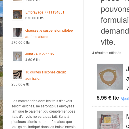
pouvons 
Embrayage 7711134851
formul
370.00
€
ttc
demand
chaussette suspension pilotée
arrière safrane
vite.
270.00
€
ttc
Trié
4 résultats affichés
Joint 7401271185
par
4.60
€
ttc
popul
J
10 durites silicones circuit
admission
235.00
€
ttc
5.95
€
ttc
Ajout
Les commandes dont les frais d'envois
seront erronés, ne seront plus envoyées
tant que le paiement du complément des
frais d'envois ne sera pas fait. Suite à
plusieurs clients malhonnête alors que
tout ça est indiqué dans les frais d'envois