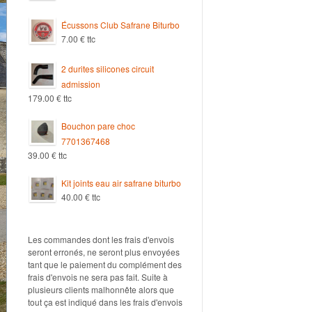
Écussons Club Safrane Biturbo
7.00
€
ttc
2 durites silicones circuit
admission
179.00
€
ttc
Bouchon pare choc
7701367468
39.00
€
ttc
Kit joints eau air safrane biturbo
40.00
€
ttc
Les commandes dont les frais d'envois
seront erronés, ne seront plus envoyées
tant que le paiement du complément des
frais d'envois ne sera pas fait. Suite à
plusieurs clients malhonnête alors que
tout ça est indiqué dans les frais d'envois