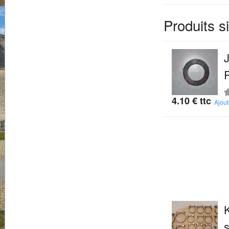
Produits s
J
4.10
€
ttc
N
Ajout
5
K
s