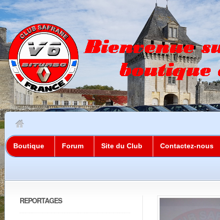
Boutique
Forum
Site du Club
Contactez-nous
REPORTAGES