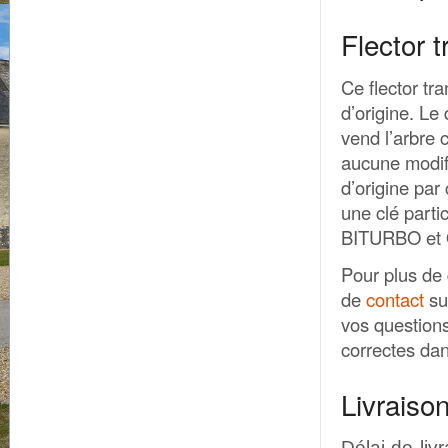
Flector 
Ce flector tr
d’origine. Le
vend l’arbre 
aucune modif
d’origine par
une clé parti
BITURBO et
Pour plus de 
de
contact
su
vos question
correctes dan
Livraiso
Délai de liv