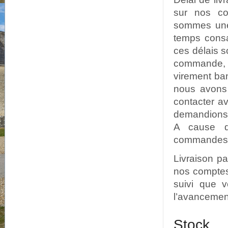
sur nos co
sommes une 
temps consa
ces délais s
commande, 
virement ban
nous avons 
contacter a
demandions u
A cause d
commandes sa
Livraison p
nos comptes.
suivi que v
l’avancement
Stock