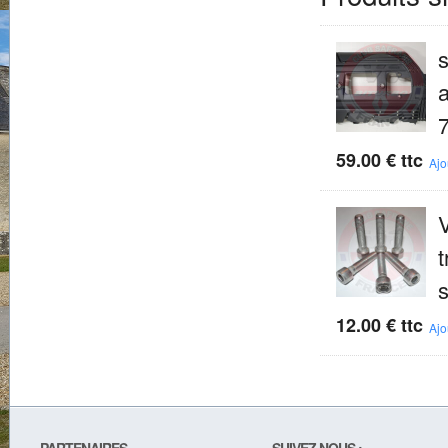
59.00
€
ttc
Ajo
V
t
s
12.00
€
ttc
Ajo