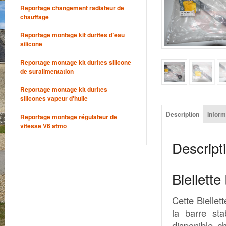
Reportage changement radiateur de
chauffage
Reportage montage kit durites d’eau
silicone
Reportage montage kit durites silicone
de suralimentation
Reportage montage kit durites
silicones vapeur d'huile
Description
Infor
Reportage montage régulateur de
vitesse V6 atmo
Descript
Biellett
Cette Biellet
la barre stab
disponible c