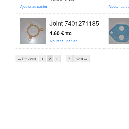
Ajouter au panier
Ajouter au p
Joint 7401271185
4.60
€
ttc
Ajouter au panier
← Previous
1
2
3
…
7
Next →