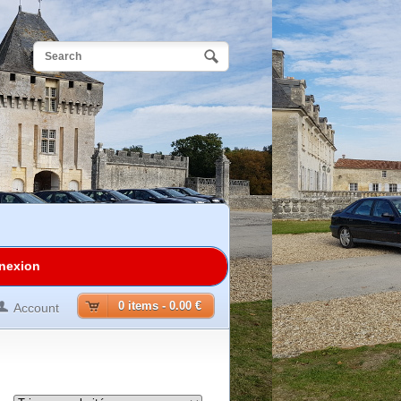
nexion
0 items -
0.00 €
Account