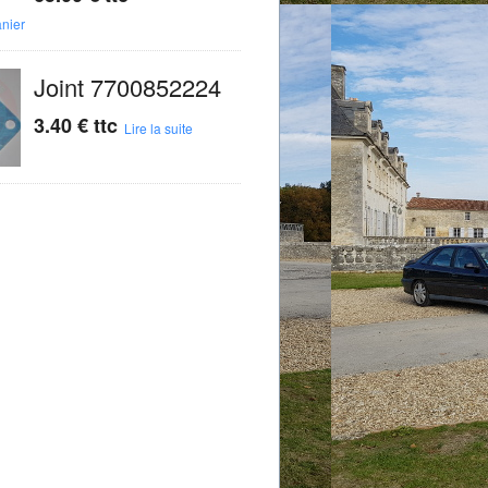
anier
Joint 7700852224
3.40
€
ttc
Lire la suite