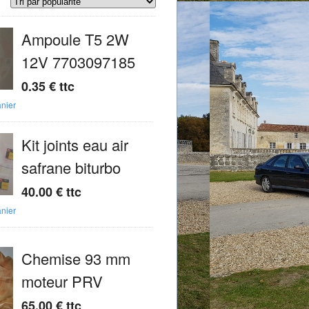
Ampoule T5 2W
12V 7703097185
0.35
€
ttc
anier
Kit joints eau air
safrane biturbo
40.00
€
ttc
anier
Chemise 93 mm
moteur PRV
65.00
€
ttc