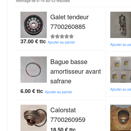
Trié
Affichage de 9–16 sur 53 résultats
par
popularité
Galet tendeur
7700260885
37.00
€
ttc
Note
5.00
sur
Ajouter au panier
Ajouter au p
5
Bague basse
amortisseur avant
safrane
Ajouter au p
6.00
€
ttc
Ajouter au panier
Calorstat
7700260959
18.50
€
ttc