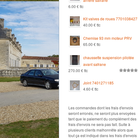
arrière safrane
6.00
€
ttc
Kit valves de roues 7701038427
40.00
€
ttc
Chemise 93 mm moteur PRV
65.00
€
ttc
chaussette suspension pilotée
avant safrane
270.00
€
ttc
Note
5.00
sur 5
Joint 7401271185
4.60
€
ttc
Les commandes dont les frais d'envois
seront erronés, ne seront plus envoyées
tant que le paiement du complément des
frais d'envois ne sera pas fait. Suite à
plusieurs clients malhonnête alors que
tout ça est indiqué dans les frais d'envois