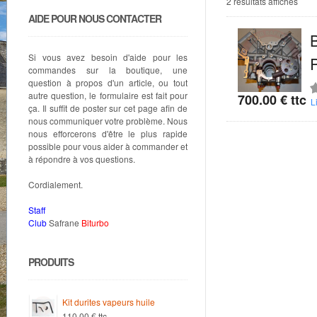
Trié
2 résultats affichés
par
AIDE POUR NOUS CONTACTER
popul
Si vous avez besoin d'aide pour les
commandes sur la boutique, une
question à propos d'un article, ou tout
autre question, le formulaire est fait pour
700.00
€
ttc
N
L
ça. Il suffit de poster sur cet page afin de
5
nous communiquer votre problème. Nous
nous efforcerons d'être le plus rapide
possible pour vous aider à commander et
à répondre à vos questions.
Cordialement.
Staff
Club
Safrane
Biturbo
PRODUITS
Kit durites vapeurs huile
110.00
€
ttc