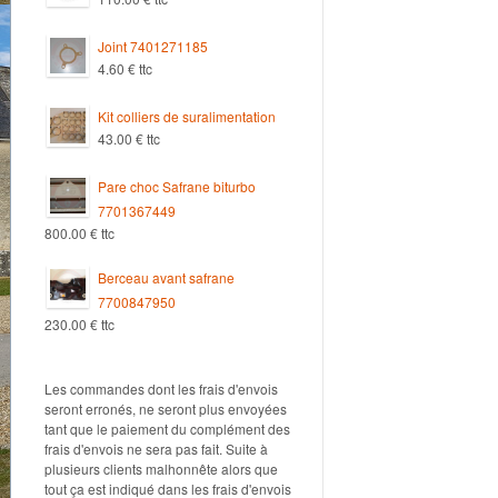
Joint 7401271185
4.60
€
ttc
Kit colliers de suralimentation
43.00
€
ttc
Pare choc Safrane biturbo
7701367449
800.00
€
ttc
Berceau avant safrane
7700847950
230.00
€
ttc
Les commandes dont les frais d'envois
seront erronés, ne seront plus envoyées
tant que le paiement du complément des
frais d'envois ne sera pas fait. Suite à
plusieurs clients malhonnête alors que
tout ça est indiqué dans les frais d'envois